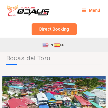
Skip
Menú
to
content
Direct Booking
EN
ES
Bocas del Toro